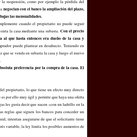
r la suspensión, como por ejemplo la pérdida del
negocian con el banco la ampliación del plazo,
eca
bajas las mensualidades.
implemente cuando el propietario no puede seguir
Con el precio
venta la casa mediante una subasta.
da al que hasta entonces era dueño de la casa y
omprador puede plantear en desahucio. Teniendo en
uez que se venda en subasta la casa y luego el nuevo
.
absoluta preferencia por la compra de la casa. El
del propietario, lo que tiene un efecto muy directo
e es por ello muy ágil y permite que haya una oferta
gas les gusta decir que nacen «con un ladrillo en la
Las reglas que siguen los bancos para conceder un
ral, intentan asegurarse de que el solicitante tiene
erés variable, la ley limita los posibles aumentos de