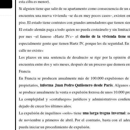
esta cifra es menor).
Si alguien tiene que salir de su apartamento como consecuencia de un
encuentra una nueva vivienda –se da en muy pocos casos–, existen en
piso. El estado tiene contratos con grandes arrendadores que tienen si
El estado alemán paga a todo quien no pueda costeárselo y sin limitaci
dueño de la vivienda tiene s
por mes –el famoso «Hartz IV»– el
especialmente gente que tienen Hartz IV, porque les da seguridad. En 
calle no existe»
Los plazos en una sentencia de desahucio se rige por la opinión de
encuentra entre dos y seis meses, después de un proceso que demora en
Francia
En Francia se producen anualmente más de 100.000 expulsiones de 
informa
Juan Pedro Quiñonero desde París
propietarios,
. Algunos 
se produce anualmente la venta o expulsión forzosa de unos 10.000 pro
La complejidad y «cortafuegos» jurídicos y administrativos confier
dejado de crecer los últimos años.
una larga tregua invernal
La expulsión de inquilinos «solo» tiene
: n
de noviembre a primeros de abril. Por el contrario, basta con el ad
pueda iniciar un procedimiento de expulsión.