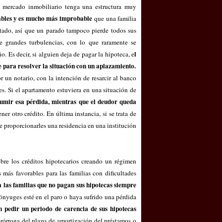
 mercado inmobiliario tenga una estructura muy
nables y es mucho más improbable
que una familia
itado, así que un parado tampoco pierde todos sus
e grandes turbulencias, con lo que raramente se
l
. Es decir, si alguien deja de pagar la hipoteca, e
 para resolver la situación con un aplazamiento.
r un notario, con la intención de resarcir al banco
es. Si el apartamento estuviera en una situación de
umir esa pérdida, mientras que el deudor queda
er otro crédito. En última instancia, si se trata de
 de proporcionarles una residencia en una institución
bre los créditos hipotecarios creando un régimen
 más favorables para las familias con dificultades
a las familias que no pagan sus hipotecas siempre
ónyuges esté en el paro o haya sufrido una pérdida
n pedir un periodo de carencia de sus hipotecas
rórroga del plazo de amortización del préstamos o