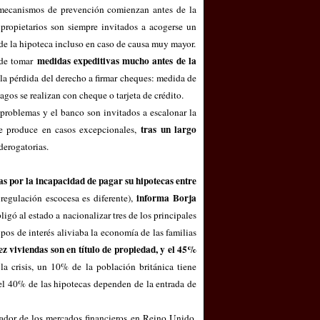
s mecanismos de prevención comienzan antes de la
 propietarios son siempre invitados a acogerse un
de la hipoteca incluso en caso de causa muy mayor.
medidas expeditivas mucho antes de la
uede tomar
la pérdida del derecho a firmar cheques: medida de
os se realizan con cheque o tarjeta de crédito.
 problemas y el banco son invitados a escalonar la
tras un largo
se produce en casos excepcionales,
derogatorias.
as por la incapacidad de pagar su hipotecas entre
informa Borja
 regulación escocesa es diferente),
ligó al estado a nacionalizar tres de los principales
pos de interés aliviaba la economía de las familias
z viviendas son en título de propiedad, y el 45%
 la crisis, un 10% de la población británica tiene
e el 40% de las hipotecas dependen de la entrada de
lador de los mercados financieros en Reino Unido,