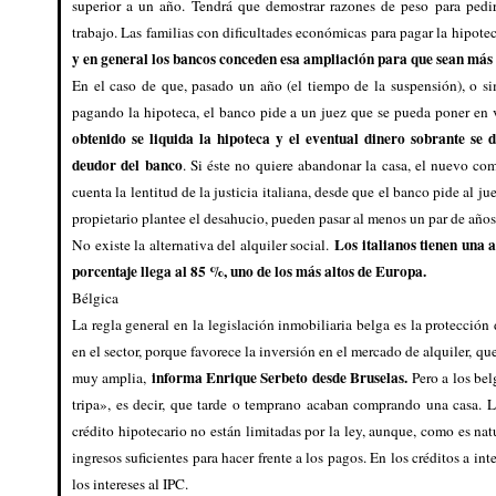
superior a un año. Tendrá que demostrar razones de peso para pedi
trabajo. Las familias con dificultades económicas para pagar la hipot
y en general los bancos conceden esa ampliación para que sean más 
En el caso de que, pasado un año (el tiempo de la suspensión), o s
pagando la hipoteca, el banco pide a un juez que se pueda poner en 
obtenido se liquida la hipoteca y el eventual dinero sobrante se 
deudor del banco
. Si éste no quiere abandonar la casa, el nuevo c
cuenta la lentitud de la justicia italiana, desde que el banco pide al j
propietario plantee el desahucio, pueden pasar al menos un par de años
Los italianos tienen una 
No existe la alternativa del alquiler social.
porcentaje llega al 85 %, uno de los más altos de Europa.
Bélgica
La regla general en la legislación inmobiliaria belga es la protección 
en el sector, porque favorece la inversión en el mercado de alquiler, qu
informa Enrique Serbeto desde Bruselas.
muy amplia,
Pero a los bel
tripa», es decir, que tarde o temprano acaban comprando una casa. 
crédito hipotecario no están limitadas por la ley, aunque, como es natu
ingresos suficientes para hacer frente a los pagos. En los créditos a int
los intereses al IPC.