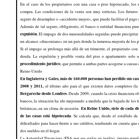
En el caso de los propietarios con una casa o piso hipotecado, lo
compra. Las condiciones de la venta son muy estrictas. Los futuros
seguro de desempleo o «accidente mayor», que puede facilitar el pago 
Además de tal seguro, obligatorio, el banco o entidad financiera p
expulsión
. El impago de dos mensualidades seguidas puede precipitar 
un alcance «draconiano» en un país donde la inmensa mayoría de los pag
Si el impago se prolonga más allá de un trimestre, el propietario con
deuda. La expulsión y posible venta del piso o apartamento solo 
procedimiento jurídico
, que permite a ambas partes acogerse a causas 
Reino Unido
En Inglaterra y Gales, más de 160.000 personas han perdido sus cas
2008 y 2011,
el último año para el que existen datos completos (la
Bergareche desde Londres
. Desde 2009, cuando la crisis financiera ob
bancos, la situación ha ido mejorando a medida que la bajada de los ti
En Reino Unido, siete de cada die
británicas, en un clima de recesión.
de las casas está hipotecada
. Se calcula que, desde el estallido de
dificultades para hacer frente a sus créditos, tendiendo en cuenta qu
dos sueldos en el hogar.
La Autoridad Financiera (FSA por sus siglas en inglés), órgano regu