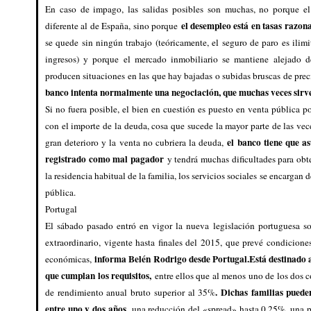
En caso de impago, las salidas posibles son muchas, no porque el
el desempleo está en tasas razo
diferente al de España, sino porque
se quede sin ningún trabajo (teóricamente, el seguro de paro es ilim
ingresos) y porque el mercado inmobiliario se mantiene alejado d
producen situaciones en las que hay bajadas o subidas bruscas de precio
banco intenta normalmente una negociación, que muchas veces sirve
Si no fuera posible, el bien en cuestión es puesto en venta pública po
con el importe de la deuda, cosa que sucede la mayor parte de las vec
el banco tiene que as
gran deterioro y la venta no cubriera la deuda,
registrado como mal pagador
y tendrá muchas dificultades para obten
la residencia habitual de la familia, los servicios sociales se encargan
pública.
Portugal
El sábado pasado entró en vigor la nueva legislación portuguesa so
extraordinario, vigente hasta finales del 2015, que prevé condiciones
informa Belén Rodrigo desde Portugal.
Está destinado 
económicas,
que cumplan los requisitos,
entre ellos que al menos uno de los dos c
. Dichas familias puede
de rendimiento anual bruto superior al 35%
entre uno y dos años,
una reducción del «spread» hasta 0.25%, una p