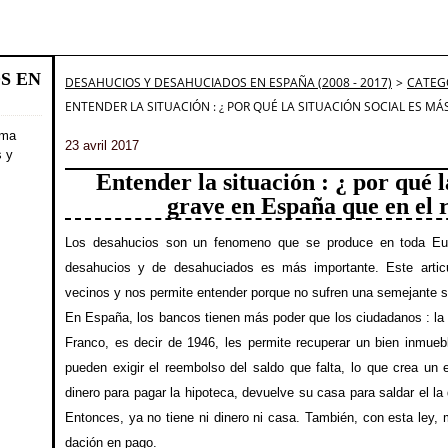
S EN
DESAHUCIOS Y DESAHUCIADOS EN ESPAÑA (2008 - 2017)
>
CATEG
ENTENDER LA SITUACIÓN : ¿ POR QUÉ LA SITUACIÓN SOCIAL ES MÁ
ema
23 avril 2017
s y
Entender la situación : ¿ por qué l
grave en España que en el 
Los desahucios son un fenomeno que se produce en toda Eu
desahucios y de desahuciados es más importante. Este artic
vecinos y nos permite entender porque no sufren una semejante 
En España, los bancos tienen más poder que los ciudadanos : la l
Franco, es decir de 1946, les permite recuperar un bien inmuebl
pueden exigir el reembolso del saldo que falta, lo que crea un 
dinero para pagar la hipoteca, devuelve su casa para saldar el la
Entonces, ya no tiene ni dinero ni casa.
También, con esta ley,
dación en pago.