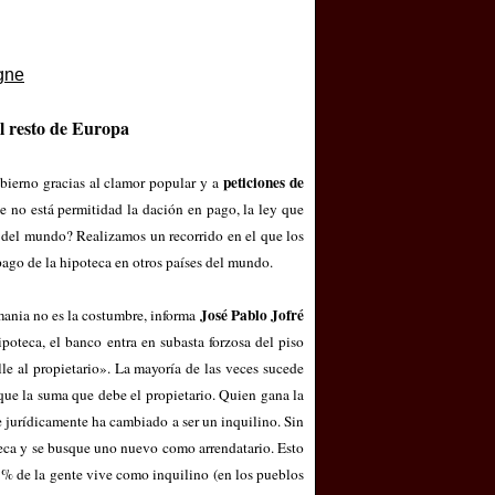
el resto de Europa
peticiones de
obierno gracias al clamor popular y a
 no está permitidad la dación en pago, la ley que
s del mundo? Realizamos un recorrido en el que los
ago de la hipoteca en otros países del mundo.
José Pablo Jofré
ania no es la costumbre, informa
ipoteca, el banco entra en subasta forzosa del piso
lle al propietario». La mayoría de las veces sucede
que la suma que debe el propietario. Quien gana la
e jurídicamente ha cambiado a ser un inquilino. Sin
teca y se busque uno nuevo como arrendatario. Esto
5 % de la gente vive como inquilino (en los pueblos