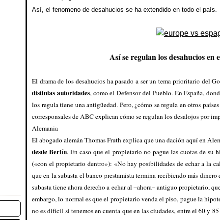
Así, el fenomeno de desahucios se ha extendido en todo el país.
Así se regulan los desahucios en 
El drama de los desahucios ha pasado a ser un tema prioritario del G
distintas autoridades
, como el Defensor del Pueblo. En España, donde
los regula tiene una antigüedad. Pero, ¿cómo se regula en otros paíse
corresponsales de ABC explican cómo se regulan los desalojos por imp
Alemania
El abogado alemán Thomas Fruth explica que una dación aquí en Alem
desde Berlín
. En caso que el propietario no pague las cuotas de su h
(«con el propietario dentro»): «No hay posibilidades de echar a la ca
que en la subasta el banco prestamista termina recibiendo más dinero 
subasta tiene ahora derecho a echar al –ahora– antiguo propietario, qu
embargo, lo normal es que el propietario venda el piso, pague la hipo
no es difícil si tenemos en cuenta que en las ciudades, entre el 60 y 8