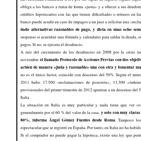
obliga a los bancos a tratar de forma «justa» y a ofrecer a sus deudo
créditos hipotecarios con las que tienen dificultades o retrasos en 
banco puede acudir en caso de impagos a un juez a solicitar una «rec
dado alternativas razonables de pago, y dicta en unas ocho sem
suspenso si acuerdan una fórmula y calendario para saldar la deuda, s
pagos. Si no, se ejecuta el desahucio.
A raíz del crecimiento de los desahucios en 2008 por la crisis (u
el llamado Protocolo de Acciones Previas
con dos objeti
noviembre
actúen de manera «justa y razonable» una con otra y fomentar ma
no es el único factor, coincide con descenso del 50%. Según el minis
2011 hubo 17.500 «reclamaciones de posesión», 13.300 «órdene
provisionales del primer trimestre de 2012 apuntan a un descenso del 
Italia
La situación en Italia es muy particular y nada tiene que ver 
y solo con muy claras 
generalmente por el 60 % del valor de la casa,
80%,
informa Ángel Gómez Fuentes desde Roma
. Tampoco los
espectacular que se registró en España. Por tanto, en Italia no ha habid
Si el comprador no puede pagar la hipoteca, existe una ley que per