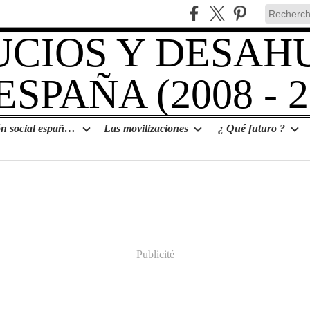
La situación social española
Las movilizaciones
¿ Qué futuro ?
Publicité