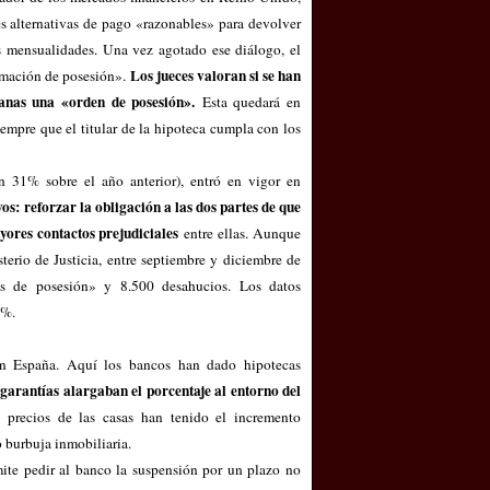
res alternativas de pago «razonables» para devolver
las mensualidades. Una vez agotado ese diálogo, el
Los jueces valoran si se han
lamación de posesión».
anas una «orden de posesión».
Esta quedará en
iempre que el titular de la hipoteca cumpla con los
n 31% sobre el año anterior), entró en vigor en
vos:
reforzar la obligación a las dos partes de que
yores contactos prejudiciales
entre ellas. Aunque
terio de Justicia, entre septiembre y diciembre de
s de posesión» y 8.500 desahucios. Los datos
5%.
con España. Aquí los bancos han dado hipotecas
garantías alargaban el porcentaje al entorno del
 precios de las casas han tenido el incremento
o burbuja inmobiliaria.
mite pedir al banco la suspensión por un plazo no